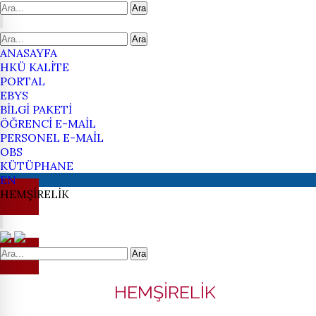
Ara
Ara
ANASAYFA
HKÜ KALİTE
PORTAL
EBYS
BİLGİ PAKETİ
ÖĞRENCİ E-MAİL
PERSONEL E-MAİL
OBS
KÜTÜPHANE
EN
HEMŞİRELİK
Ara
HEMŞİRELİK