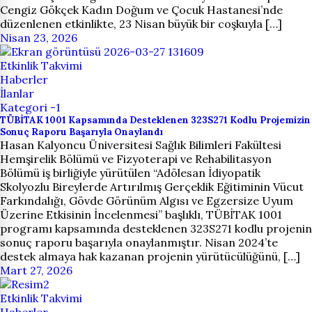
Cengiz Gökçek Kadın Doğum ve Çocuk Hastanesi’nde
düzenlenen etkinlikte, 23 Nisan büyük bir coşkuyla […]
Nisan 23, 2026
Etkinlik Takvimi
Haberler
İlanlar
Kategori -1
TÜBİTAK 1001 Kapsamında Desteklenen 323S271 Kodlu Projemizin
Sonuç Raporu Başarıyla Onaylandı
Hasan Kalyoncu Üniversitesi Sağlık Bilimleri Fakültesi
Hemşirelik Bölümü ve Fizyoterapi ve Rehabilitasyon
Bölümü iş birliğiyle yürütülen “Adölesan İdiyopatik
Skolyozlu Bireylerde Artırılmış Gerçeklik Eğitiminin Vücut
Farkındalığı, Gövde Görünüm Algısı ve Egzersize Uyum
Üzerine Etkisinin İncelenmesi” başlıklı, TÜBİTAK 1001
programı kapsamında desteklenen 323S271 kodlu projenin
sonuç raporu başarıyla onaylanmıştır. Nisan 2024’te
destek almaya hak kazanan projenin yürütücülüğünü, […]
Mart 27, 2026
Etkinlik Takvimi