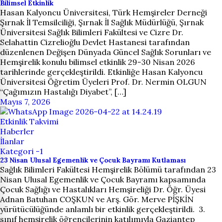
Bilimsel Etkinlik
Hasan Kalyoncu Üniversitesi, Türk Hemşireler Derneği
Şırnak İl Temsilciliği, Şırnak İl Sağlık Müdürlüğü, Şırnak
Üniversitesi Sağlık Bilimleri Fakültesi ve Cizre Dr.
Selahattin Cizrelioğlu Devlet Hastanesi tarafından
düzenlenen Değişen Dünyada Güncel Sağlık Sorunları ve
Hemşirelik konulu bilimsel etkinlik 29-30 Nisan 2026
tarihlerinde gerçekleştirildi. Etkinliğe Hasan Kalyoncu
Üniversitesi Öğretim Üyeleri Prof. Dr. Nermin OLGUN
“Çağımızın Hastalığı Diyabet”, […]
Mayıs 7, 2026
Etkinlik Takvimi
Haberler
İlanlar
Kategori -1
23 Nisan Ulusal Egemenlik ve Çocuk Bayramı Kutlaması
Sağlık Bilimleri Fakültesi Hemşirelik Bölümü tarafından 23
Nisan Ulusal Egemenlik ve Çocuk Bayramı kapsamında
Çocuk Sağlığı ve Hastalıkları Hemşireliği Dr. Öğr. Üyesi
Adnan Batuhan COŞKUN ve Arş. Gör. Merve PİŞKİN
yürütücülüğünde anlamlı bir etkinlik gerçekleştirildi. 3.
sınıf hemşirelik öğrencilerinin katılımıyla Gaziantep