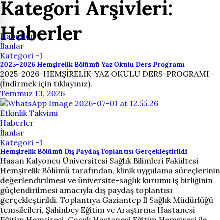
Kategori Arşivleri:
Haberler
Haberler
İlanlar
Kategori -1
2025-2026 Hemşirelik Bölümü Yaz Okulu Ders Programı
2025-2026-HEMŞİRELİK-YAZ OKULU DERS-PROGRAMI-
(İndirmek için tıklayınız).
Temmuz 13, 2026
Etkinlik Takvimi
Haberler
İlanlar
Kategori -1
Hemşirelik Bölümü Dış Paydaş Toplantısı Gerçekleştirildi
Hasan Kalyoncu Üniversitesi Sağlık Bilimleri Fakültesi
Hemşirelik Bölümü tarafından, klinik uygulama süreçlerinin
değerlendirilmesi ve üniversite-sağlık kurumu iş birliğinin
güçlendirilmesi amacıyla dış paydaş toplantısı
gerçekleştirildi. Toplantıya Gaziantep İl Sağlık Müdürlüğü
temsilcileri, Şahinbey Eğitim ve Araştırma Hastanesi
Eğitim Hemşiresi, Çocuk Hastanesi Eğitim Hemşiresi ile