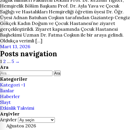
Sağlık Bilimleri Fakültesi Dekanı Prof. Dr. Kezban Yiğiter,
Hemşirelik Bölüm Başkanı Prof. Dr. Ayla Yava ve Çocuk
Sağlığı ve Hastalıkları Hemşireliği öğretim üyesi Dr. Öğr.
Üyesi Adnan Batuhan Coşkun tarafından Gaziantep Cengiz
Gökçek Kadın Doğum ve Çocuk Hastanesi’ne ziyaret
gerçekleştirildi. Ziyaret kapsamında Çocuk Hastanesi
Başhekimi Uzman Dr. Fatma Coşkun ile bir araya gelindi.
Oldukça verimli […]
Mart 13, 2026
Posts navigation
1
2
…
5
→
Ara
Ara
Kategoriler
Kategori -1
İlanlar
Haberler
Slayt
Etkinlik Takvimi
Arşivler
Arşivler
Ağustos 2026