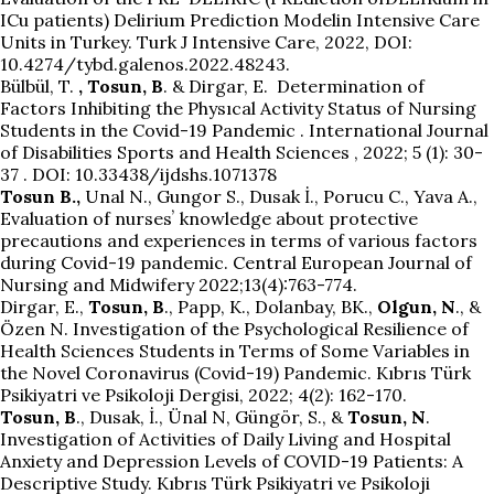
ICu patients) Delirium Prediction Modelin Intensive Care
Units in Turkey. Turk J Intensive Care, 2022, DOI:
10.4274/tybd.galenos.2022.48243.
Bülbül, T.
, Tosun, B
. & Dirgar, E. Determination of
Factors Inhibiting the Physıcal Activity Status of Nursing
Students in the Covid-19 Pandemic . International Journal
of Disabilities Sports and Health Sciences , 2022; 5 (1): 30-
37 . DOI: 10.33438/ijdshs.1071378
Tosun B.,
Unal N., Gungor S., Dusak İ., Porucu C., Yava A.,
Evaluation of nursesʼ knowledge about protective
precautions and experiences in terms of various factors
during Covid-19 pandemic. Central European Journal of
Nursing and Midwifery 2022;13(4):763-774.
Dirgar, E.,
Tosun, B
., Papp, K., Dolanbay, BK.,
Olgun, N
., &
Özen N. Investigation of the Psychological Resilience of
Health Sciences Students in Terms of Some Variables in
the Novel Coronavirus (Covid-19) Pandemic. Kıbrıs Türk
Psikiyatri ve Psikoloji Dergisi, 2022; 4(2): 162-170.
Tosun, B
., Dusak, İ., Ünal N, Güngör, S., &
Tosun, N
.
Investigation of Activities of Daily Living and Hospital
Anxiety and Depression Levels of COVID-19 Patients: A
Descriptive Study. Kıbrıs Türk Psikiyatri ve Psikoloji