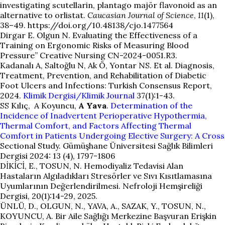
investigating scutellarin, plantago majör flavonoid as an
alternative to orlistat.
Caucasian Journal of Science
,
11
(1),
38–49. https://doi.org/10.48138/cjo.1477564
Dirgar E. Olgun N. Evaluating the Effectiveness of a
Training on Ergonomic Risks of Measuring Blood
Pressure” Creative Nursing CN-2024-0051.R3.
Kadanalı A, Saltoğlu N, Ak Ö, Yontar NS. Et al. Diagnosis,
Treatment, Prevention, and Rehabilitation of Diabetic
Foot Ulcers and Infections: Turkish Consensus Report,
2024.
Klimik Dergisi/Klimik Journal
37(1):1-43.
SS Kılıç, A Koyuncu,
A Yava
.
Determination of the
Incidence of Inadvertent Perioperative Hypothermia,
Thermal Comfort, and Factors Affecting Thermal
Comfort in Patients Undergoing Elective Surgery: A Cross
Sectional Study. Gümüşhane Üniversitesi Sağlık Bilimleri
Dergisi 2024: 13 (4), 1797-1806
DİKİCİ, E., TOSUN, N. Hemodiyaliz Tedavisi Alan
Hastaların Algıladıkları Stresörler ve Sıvı Kısıtlamasına
Uyumlarının Değerlendirilmesi. Nefroloji Hemşireliği
Dergisi, 20(1):14-29,
2025
.
ÜNLÜ, D., OLGUN, N., YAVA, A., SAZAK, Y., TOSUN, N.,
KOYUNCU, A. Bir Aile Sağlığı Merkezine Başvuran Erişkin