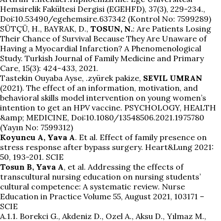
Hemsirelik Fakültesi Dergisi (EGEHFD), 37(3), 229-234.,
Doi:10.53490/egehemsire.637342 (Kontrol No: 7599289)
SÜTÇÜ, H., BAYRAK, D.,
TOSUN, N.
: Are Patients Losing
Their Chance of Survival Because They Are Unaware of
Having a Myocardial Infarction? A Phenomenological
Study. Turkish Journal of Family Medicine and Primary
Care, 15(3): 424-433, 2021.
Tastekin Ouyaba Ayse, .zyürek pakize,
SEVIL UMRAN
(2021). The effect of an information, motivation, and
behavioral skills model intervention on young women’s
intention to get an HPV vaccine. PSYCHOLOGY, HEALTH
&amp; MEDICINE, Doi:10.1080/13548506.2021.1975780
(Yayın No: 7599312)
Koyuncu A, Yava A
. Et al. Effect of family presence on
stress response after bypass surgery. Heart&Lung 2021:
50, 193-201. SCIE
Tosun B, Yava A
, et al. Addressing the effects of
transcultural nursing education on nursing students’
cultural competence: A systematic review. Nurse
Education in Practice Volume 55, August 2021, 103171 –
SCIE
A.1.1. Borekci G., Akdeniz D., Ozel A., Aksu D., Yılmaz M.,