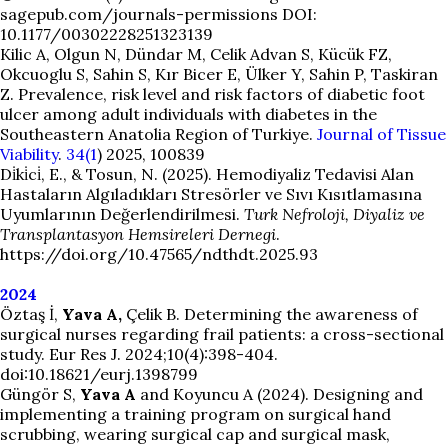
sagepub.com/journals-permissions DOI:
10.1177/00302228251323139
Kilic A, Olgun N, Dündar M, Celik Advan S, Kücük FZ,
Okcuoglu S, Sahin S, Kır Bicer E, Ülker Y, Sahin P, Taskiran
Z. Prevalence, risk level and risk factors of diabetic foot
ulcer among adult individuals with diabetes in the
Southeastern Anatolia Region of Turkiye.
Journal of Tissue
Viability
.
34(1
) 2025, 100839
Di̇ki̇ci̇, E., & Tosun, N. (2025). Hemodiyaliz Tedavisi Alan
Hastaların Algıladıkları Stresörler ve Sıvı Kısıtlamasına
Uyumlarının Değerlendirilmesi.
Turk Nefroloji, Diyaliz ve
Transplantasyon Hemsireleri Dernegi
.
https://doi.org/10.47565/ndthdt.2025.93
2024
Öztaş İ,
Yava A,
Çelik B. Determining the awareness of
surgical nurses regarding frail patients: a cross-sectional
study. Eur Res J. 2024;10(4):398-404.
doi:10.18621/eurj.1398799
Güngör S,
Yava A
and Koyuncu A (2024). Designing and
implementing a training program on surgical hand
scrubbing, wearing surgical cap and surgical mask,