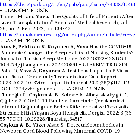
https://dergipark.org.tr/en/pub/jcnr/issue/74338/1149
– ULAKBİM TR DİZİN
Tamer, M., and
Yava.
“The Quality of Life of Patients After
Liver Transplantation”. Annals of Medical Research, vol.
29, no. 2, Feb. 2022, pp. 139-43,
https://annalsmedres.org/index.php/aomr/article/view
ULAKBİM TR DİZİN
Atay E, Pehlivan K, Koyuncu A, Yava
Has the COVID-19
Pandemic Changed the Sleep Habits of Nursing Students?
Journal of Turkish Sleep Medicine 2023;10:122-128 DO I:
10.4274/jtsm.galenos.2022.20591 – ULAKBİM TR DİZİN
Polat O,
Yava A, Koyuncu A.
Insidious Hepatitis B Virus
and Risk of Community Transmission: Case Report.
2023.2022-10-3Viral Hepatitis Journal 2022;28(3):117 -119
DO I: 4274/vhd.galenos. – ULAKBİM TR DİZİN
Elmaoğlu E.,
Coşkun A. B.,
Solmaz F., Albayrak Akyiğit E.,
Çiğdem Z. COVID-19 Pandemi Sürecinde Çocuklardaki
İnternet Bağımlılığının Beden Kitle İndeksi ve Ebeveynlik
Stresine Etkisi.Yaşam Boyu Hemşirelik Dergisi. 2022; 3 (3):
55-77 DOI: 10.29228/llnursing.64517
Coşkun A. B.,
Yüzer Alsaç S . Detectable Antibodies in
Newborn Cord Blood Following Maternal COVID-19