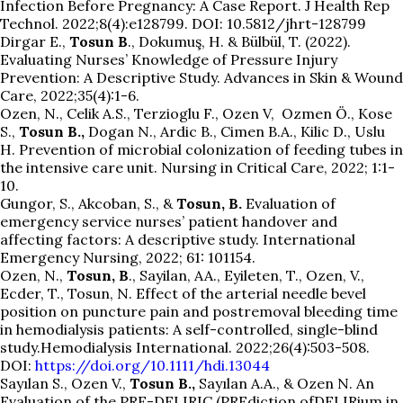
Infection Before Pregnancy: A Case Report. J Health Rep
Technol. 2022;8(4):e128799. DOI: 10.5812/jhrt-128799
Dirgar E.,
Tosun B
., Dokumuş, H. & Bülbül, T. (2022).
Evaluating Nurses’ Knowledge of Pressure Injury
Prevention: A Descriptive Study. Advances in Skin & Wound
Care, 2022;35(4):1-6.
Ozen, N., Celik A.S., Terzioglu F., Ozen V, Ozmen Ö., Kose
S.,
Tosun B.,
Dogan N., Ardic B., Cimen B.A., Kilic D., Uslu
H. Prevention of microbial colonization of feeding tubes in
the intensive care unit. Nursing in Critical Care, 2022; 1:1-
10.
Gungor, S., Akcoban, S., &
Tosun, B.
Evaluation of
emergency service nurses’ patient handover and
affecting factors: A descriptive study. International
Emergency Nursing, 2022; 61: 101154.
Ozen, N.,
Tosun, B
., Sayilan, AA., Eyileten, T., Ozen, V.,
Ecder, T., Tosun, N. Effect of the arterial needle bevel
position on puncture pain and postremoval bleeding time
in hemodialysis patients: A self-controlled, single-blind
study.Hemodialysis International. 2022;26(4):503-508.
DOI:
https://doi.org/10.1111/hdi.13044
Sayılan S., Ozen V.,
Tosun B.,
Sayılan A.A., & Ozen N. An
Evaluation of the PRE-DELIRIC (PREdiction ofDELIRium in