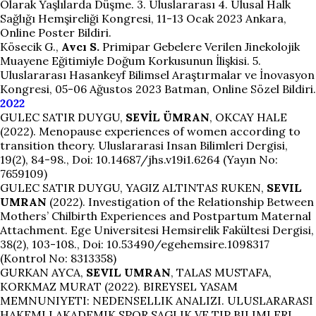
Olarak Yaşlılarda Düşme. 3. Uluslararası 4. Ulusal Halk
Sağlığı Hemşireliği Kongresi, 11-13 Ocak 2023 Ankara,
Online Poster Bildiri.
Kösecik G.,
Avcı S.
Primipar Gebelere Verilen Jinekolojik
Muayene Eğitimiyle Doğum Korkusunun İlişkisi. 5.
Uluslararası Hasankeyf Bilimsel Araştırmalar ve İnovasyon
Kongresi, 05-06 Ağustos 2023 Batman, Online Sözel Bildiri.
2022
GULEC SATIR DUYGU,
SEVİL ÜMRAN
, OKCAY HALE
(2022). Menopause experiences of women according to
transition theory. Uluslararasi Insan Bilimleri Dergisi,
19(2), 84-98., Doi: 10.14687/jhs.v19i1.6264 (Yayın No:
7659109)
GULEC SATIR DUYGU, YAGIZ ALTINTAS RUKEN,
SEVIL
UMRAN
(2022). Investigation of the Relationship Between
Mothers’ Chilbirth Experiences and Postpartum Maternal
Attachment. Ege Universitesi Hemsirelik Fakültesi Dergisi,
38(2), 103-108., Doi: 10.53490/egehemsire.1098317
(Kontrol No: 8313358)
GURKAN AYCA,
SEVIL UMRAN
, TALAS MUSTAFA,
KORKMAZ MURAT (2022). BIREYSEL YASAM
MEMNUNIYETI: NEDENSELLIK ANALIZI. ULUSLARARASI
HAKEMLI AKADEMIK SPOR SAGLIK VE TIP BILIMLERI