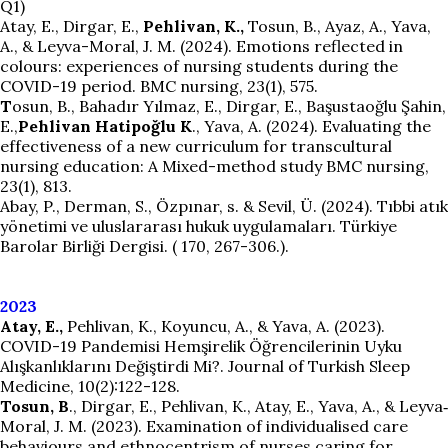
Q1)
Atay, E., Dirgar, E.,
Pehlivan, K.,
Tosun, B., Ayaz, A., Yava,
A., & Leyva-Moral, J. M. (2024). Emotions reflected in
colours: experiences of nursing students during the
COVID-19 period. BMC nursing, 23(1), 575.
T
osun, B., Bahadır Yılmaz, E., Dirgar, E., Başustaoğlu Şahin,
E.,
Pehlivan Hatipoğlu K
., Yava, A. (2024). Evaluating the
effectiveness of a new curriculum for transcultural
nursing education: A Mixed-method study BMC nursing,
23(1), 813.
Abay, P., Derman, S., Özpınar, s. & Sevil, Ü. (2024). Tıbbi atık
yönetimi ve uluslararası hukuk uygulamaları. Türkiye
Barolar Birliği Dergisi. ( 170, 267-306.).
2023
Atay, E.,
Pehlivan, K., Koyuncu, A., & Yava, A. (2023).
COVID-19 Pandemisi Hemşirelik Öğrencilerinin Uyku
Alışkanlıklarını Değiştirdi Mi?. Journal of Turkish Sleep
Medicine, 10(2):122-128.
Tosun, B
., Dirgar, E., Pehlivan, K., Atay, E., Yava, A., & Leyva‐
Moral, J. M. (2023). Examination of individualised care
behaviours and ethnocentrism of nurses caring for