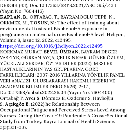
DERGISI(43), Doi: 10.17363/SSTB.2021/ABCD95/.43.1
(Yayın No: 7604416)
KAPLAN, B
., ORTABAG, T., BAYRAMOGLU TEPE, N.,
ORKMEZ, M.,
TOSUN, N
.: The effect of training about
environmental toxicant Bisphenol-A exposure in
pregnancy on maternal urine Bisphenol-A level, Heliyon,
Volume 8, Issue 12, 2022, e12495,
https://doi.org/10.1016/j.heliyon.2022.e12495
.
KORKMAZ MURAT,
SEVIL ÜMRAN
, BAYRAM DEGER
VASFIYE, GÜRKAN AYÇA, ÇELIK NIGAR, GÜNER ÖZLEM,
YÜCEL ALI SERDAR, ÖZTAS DILEK (2022). MESLEK
HASTALIKLARININ YAS GRUPLARINA GÖRE
FARKLILIKLARI: 2007-2016 YILLARINA YÖNELIK PANEL
VERI ANALIZI. ULUSLARARASI HAKEMLI BESERI VE
AKADEMIK BILIMLER DERGISI(26), 2-17.,
Doi:0.17368/uhbab.2022.26.04 (Yayın No: 7604400)
Ortabağ T,
Avcı S
, Dönmez E, Özdemir S, Havlioğlu
S,
Açıkgöz E.
(2022) he Relationship Between
Occupational Fatigue and Perceived Stress Level Among
Nurses During the Covid-19 Pandemic: A Cross-Sectional
Study from Turkey. Kayra Journal of Health Science.
3(3):331-337.