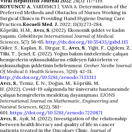
Viral Hepatititis Journal 2022
; 28(3): 117-119.
KOYUNCU A
, YARDIMCI İ, YAVA A. Determination of the
Preferred Methods and Obstacles of Nurses Working in
Surgical Clinics in Providing Hand Hygiene During Care
Practices.
Kocaeli Med. J.
2022; 11(3):273-284.
Köprülü, H.M.,
Avcı, S.
(2022). Ekonomik şiddet ve kadın
yaşamı.
Göbeklitepe International Journal of Medical
Sciences,
5(7): 56-65.
http://dx.doi.org/10.55433/gsbd.115
Güler, S., Kaplan, B., Dirgar, E.,
Avcı, S
., Yiğit, F., Çiğdem, Z.,
Tilki, T., Şenel, E. (2022). Yoğun bakım ünitelerinde çalışan
hemşirelerin uykusuzluklarını etkileyen faktörlerin ve
uykusuzluğun şiddetinin belirlenmesi.
Gevher Nesibe Journal
Of Medical & Health Sciences,
7(20): 42-51.
http://dx.doi.org/10.5281/zenodo.7133313
Avcı, S.
, Temiz, E. N., Doğan, M., Köprülü, M.
H. (2022). Covid-19 salgınında bir üniversite hastanesinde
çalışan hemşirelerin meslektaş dayanışması.
EJONS
International Journal on
Mathematic
, Engineering and
Natural Sciences,
6(22), 581-
601.
https://doi.org/10.5281/zenodo.7220871
Avcı, S
., Ayık, M. (2022). Investigation of the relationship
between health literacy and quality of life in cancer
patients treated in the Oncology Clinic.
Journal of