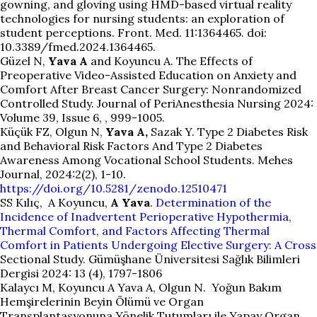
gowning, and gloving using HMD-based virtual reality
technologies for nursing students: an exploration of
student perceptions. Front. Med. 11:1364465. doi:
10.3389/fmed.2024.1364465.
Güzel N,
Yava A
and Koyuncu A. The Effects of
Preoperative Video-Assisted Education on Anxiety and
Comfort After Breast Cancer Surgery: Nonrandomized
Controlled Study. Journal of PeriAnesthesia Nursing 2024:
Volume 39, Issue 6, , 999-1005.
Küçük FZ, Olgun N,
Yava A,
Sazak Y. Type 2 Diabetes Risk
and Behavioral Risk Factors And Type 2 Diabetes
Awareness Among Vocational School Students. Mehes
Journal, 2024:2(2), 1-10.
https://doi.org/10.5281/zenodo.12510471
SS Kılıç, A Koyuncu,
A Yava
.
Determination of the
Incidence of Inadvertent Perioperative Hypothermia,
Thermal Comfort, and Factors Affecting Thermal
Comfort in Patients Undergoing Elective Surgery: A Cross
Sectional Study. Gümüşhane Üniversitesi Sağlık Bilimleri
Dergisi 2024: 13 (4), 1797-1806
Kalaycı M, Koyuncu A Yava A, Olgun N. Yoğun Bakım
Hemşirelerinin Beyin Ölümü ve Organ
Transplantasyonuna Yönelik Tutumları ile Yapay Organ