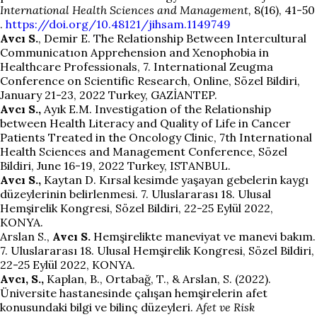
International Health Sciences and Management,
8(16), 41-50
.
https://doi.org/10.48121/jihsam.1149749
Avcı S.
, Demir E. The Relationship Between Intercultural
Communicatıon Apprehension and Xenophobia in
Healthcare Professionals, 7. International Zeugma
Conference on Scientific Research, Online, Sözel Bildiri,
January 21-23, 2022 Turkey, GAZİANTEP.
Avcı S.,
Ayık E.M. Investigation of the Relationship
between Health Literacy and Quality of Life in Cancer
Patients Treated in the Oncology Clinic, 7th International
Health Sciences and Management Conference, Sözel
Bildiri, June 16-19, 2022 Turkey, ISTANBUL.
Avcı S.,
Kaytan D. Kırsal kesimde yaşayan gebelerin kaygı
düzeylerinin belirlenmesi. 7. Uluslararası 18. Ulusal
Hemşirelik Kongresi, Sözel Bildiri, 22-25 Eylül 2022,
KONYA.
Arslan S.,
Avcı S.
Hemşirelikte maneviyat ve manevi bakım.
7. Uluslararası 18. Ulusal Hemşirelik Kongresi, Sözel Bildiri,
22-25 Eylül 2022, KONYA.
Avcı, S.,
Kaplan, B., Ortabağ, T., & Arslan, S. (2022).
Üniversite hastanesinde çalışan hemşirelerin afet
konusundaki bilgi ve bilinç düzeyleri.
Afet ve Risk