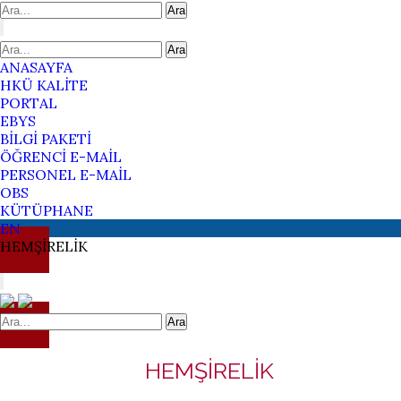
Ara
Ara
ANASAYFA
HKÜ KALİTE
PORTAL
EBYS
BİLGİ PAKETİ
ÖĞRENCİ E-MAİL
PERSONEL E-MAİL
OBS
KÜTÜPHANE
EN
HEMŞİRELİK
Ara
HEMŞİRELİK