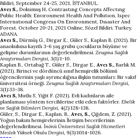
Bildiri, September 24-25, 2021, İSTANBUL.
Avcı S.,
Dokumuş H
.
Contrastıng Concepts Affectıng
Publıc Health: Envıronment Health And Pollutıon, Ispec
Internatıonal Congress On Envıronment, Dısaster And
Forest. October 20-21, 2021 Online, Sözel Bildiri. Turkey,
ADANA.
Avcı S.,
Dürmüş G., Dirgar E., Güler S., Kaplan B. (2021). Bir
anaokuluna kayıtlı 3-6 yaş grubu çocukların büyüme ve
gelişme durumlarının değerlendirilmesi.
Zeugma Sağlık
Araştırmaları Dergisi,
3(1):1-10.
Kaplan B., Ortabağ T., Güler S., Dirgar E.,
Avcı S.,
Barlık M.
(2021). Birinci ve dördüncü sınıf hemşirelik bölümü
öğrencilerinin yaşlı ayrımcılığına ilişkin tutumları: Bir vakıf
üniversitesi örneği.
Zeugma Sağlık Araştırmaları Dergisi,
3(1):33-38.
Avcı S,
Mutlu S, Yiğit F. (2021). Evli kadınların aile
planlaması yöntem tercihlerine etki eden faktörler.
Ebelik
ve Sağlık Bilimleri Dergisi,
4(2):128-138.
Güler, S., Dirgar E., Kaplan, B.,
Avcı, S.,
Çiğdem, Z. (2021).
Yoğun bakım hemşirelerinin İletişim becerilerinin
değerlendirilmesi.
İnönü Üniversitesi Sağlık Hizmetleri
Meslek Yüksek Okulu Dergisi,
9(3):1014-1026.