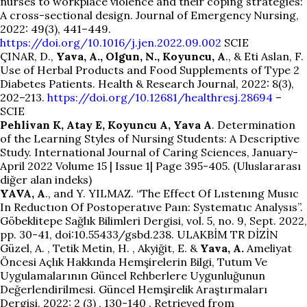
nurses to workplace violence and their coping strategies:
A cross-sectional design. Journal of Emergency Nursing,
2022: 49(3), 441–449.
https://doi.org/10.1016/j.jen.2022.09.002
SCIE
ÇINAR, D.,
Yava, A., Olgun, N., Koyuncu, A
., & Eti Aslan, F.
Use of Herbal Products and Food Supplements of Type 2
Diabetes Patients. Health & Research Journal, 2022: 8(3),
202–213.
https://doi.org/10.12681/healthresj.28694
–
SCIE
Pehlivan K, Atay E, Koyuncu A, Yava A
. Determination
of the Learning Styles of Nursing Students: A Descriptive
Study. International Journal of Caring Sciences, January-
April 2022 Volume 15 | Issue 1| Page 395-405. (Uluslararası
diğer alan indeks)
YAVA, A
., and Y. YILMAZ. “The Effect Of Lıstenıng Musıc
In Reductıon Of Postoperatıve Paın: Systematıc Analysıs”.
Göbeklitepe Sağlık Bilimleri Dergisi, vol. 5, no. 9, Sept. 2022,
pp. 30-41, doi:10.55433/gsbd.238. ULAKBİM TR DİZİN
Güzel, A. , Tetik Metin, H. , Akyiğit, E. &
Yava, A.
Ameliyat
Öncesi Açlık Hakkında Hemşirelerin Bilgi, Tutum Ve
Uygulamalarının Güncel Rehberlere Uygunluğunun
Değerlendirilmesi. Güncel Hemşirelik Araştırmaları
Dergisi, 2022: 2 (3) , 130-140 . Retrieved from