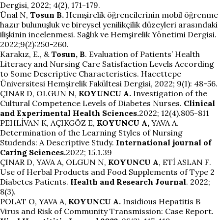
Dergisi, 2022; 4(2), 171-179.
Ünal N,
Tosun B.
Hemşirelik öğrencilerinin mobil öğrenme
hazır bulunuşluk ve bireysel yenilikçilik düzeyleri arasındaki
ilişkinin incelenmesi. Sağlık ve Hemşirelik Yönetimi Dergisi.
2022;9(2):250-260.
Karakız, E., &
Tosun, B
. Evaluation of Patients’ Health
Literacy and Nursing Care Satisfaction Levels According
to Some Descriptive Characteristics. Hacettepe
Üniversitesi Hemşirelik Fakültesi Dergisi, 2022; 9(1): 48-56.
ÇINAR D, OLGUN N,
KOYUNCU A.
Investigation of the
Cultural Competence Levels of Diabetes Nurses.
Clinical
and Experimental Health Sciences.
2022; 12(4).805-811
PEHLİVAN K, AÇIKGÖZ E,
KOYUNCU A,
YAVA A.
Determination of the Learning Styles of Nursing
Studends: A Descriptive Study.
International journal of
Caring Sciences.
2022; 15.1.39
ÇINAR D, YAVA A, OLGUN N,
KOYUNCU A
, ETİ ASLAN F.
Use of Herbal Products and Food Supplements of Type 2
Diabetes Patients.
Health and Research Journal
. 2022;
8(3).
POLAT O, YAVA A,
KOYUNCU A.
Insidious Hepatitis B
Virus and Risk of Community Transmission: Case Report.