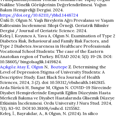
Nakline Yönelik Görüşlerinin Değerlendirilmesi. Yoğun
Bakım Hemşireliği Dergisi. 2024.
https://doi.org/10.62111/ybhd.1448724
Ünlü D, Olgun N. Yaşlı Bireylerin Ağrı Prevalansı ve Yaşam
Kalitesinin İncelenmesi: Silopi Örneği. Geriatrik Bilimler
Dergisi / Journal of Geriatric Science. 2024.
Keleş İ, Koyuncu A, Yava A, Olgun N. Examination of Type 2
Diabetes Risk, Behavioural and Family Risk Factors, and
Type 2 Diabetes Awareness in Healthcare Professionals
Vocational School Students: The case of the Eastern
Anatolian region of Turkey. BÜSAD 2024; 5(1): 19-28. DOI:
10.58605/ bingolsaglik.1419824.
Açıkgöz Atay E,
Olgun
N,
Boztepe
Z. Determining the
Level of Depression Stigma of University Students: A
Descriptive Study. East Black Sea Journal of Health
Sciences, 2024, 3 (2). doi: 10.59312/ebshealth.1462815.
Arda Sürücü H, Sungur M, Olgun N. COVID-19 Sürecinde
Diyabet Hemşirelerinde Empatik Eğilim Düzeyinin Hasta
Merkezli Bakıma ve Diyabet Hastalarında Glisemik Düzeye
Etkisinin İncelenmesi. Ordu University J Nurs Stud. 2024,
7(1), 83-92. DOI:10.38108/ouhcd. 1215582.
Keleş, İ., Bayrakdar, A., & Olgun, N. (2024). In silico