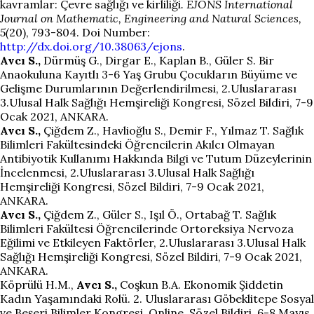
kavramlar: Çevre sağlığı ve kirliliği
. EJONS International
Journal on Mathematic, Engineering and Natural Sciences,
5(
20), 793-804. Doi Number:
http://dx.doi.org/10.38063/ejons
.
Avcı S.,
Dürmüş G., Dirgar E., Kaplan B., Güler S. Bir
Anaokuluna Kayıtlı 3-6 Yaş Grubu Çocukların Büyüme ve
Gelişme Durumlarının Değerlendirilmesi, 2.Uluslararası
3.Ulusal Halk Sağlığı Hemşireliği Kongresi, Sözel Bildiri, 7-9
Ocak 2021, ANKARA.
Avcı S.,
Çiğdem Z., Havlioğlu S., Demir F., Yılmaz T. Sağlık
Bilimleri Fakültesindeki Öğrencilerin Akılcı Olmayan
Antibiyotik Kullanımı Hakkında Bilgi ve Tutum Düzeylerinin
İncelenmesi, 2.Uluslararası 3.Ulusal Halk Sağlığı
Hemşireliği Kongresi, Sözel Bildiri, 7-9 Ocak 2021,
ANKARA.
Avcı S.,
Çiğdem Z., Güler S., Işıl Ö., Ortabağ T. Sağlık
Bilimleri Fakültesi Öğrencilerinde Ortoreksiya Nervoza
Eğilimi ve Etkileyen Faktörler, 2.Uluslararası 3.Ulusal Halk
Sağlığı Hemşireliği Kongresi, Sözel Bildiri, 7-9 Ocak 2021,
ANKARA.
Köprülü H.M.,
Avcı S.,
Coşkun B.A. Ekonomik Şiddetin
Kadın Yaşamındaki Rolü. 2. Uluslararası Göbeklitepe Sosyal
ve Beşeri Bilimler Kongresi, Online, Sözel Bildiri, 6-8 Mayıs