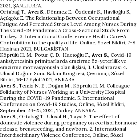
2021, ŞANLIURFA.
Ortabağ T.,
Avcı S.,
Dönmez E., Özdemir S., Havlioğlu S.,
Açıkgöz E. The Relationship Between Occupational
Fatigue And Perceived Stress Level Among Nurses During
The Covid-19 Pandemic: A Cross-Sectional Study From
Turkey.
3. International Confererence Health Care-A
Contrubition to the quality of life. Online, Sözel Bildiri, 7-8
Haziran 2021, BULGARİSTAN.
Köprülü H. M., Potur Ç. D., Hacıoğlu F.,
Avcı S.,
Covid-19
anksiyetesinin primiparlarda emzirme öz-yeterlilik ve
emzirme motivasyonuyla olan ilişkisi, 3. Uluslararası 4.
Ulusal Doğum Sonu Bakım Kongresi, Çevrimiçi, Sözel
Bildiri, 16-17 Eylül 2021, ANKARA.
Avcı S.
, Temiz N. E., Doğan M., Köprülü H. M. Colleague
Solidarity of Nurses Working at a University Hospital
During the COVID-19 Pandemic. 5. International
Conference on Covid-19 Studies, Online, Sözel Bildiri,
September 24-25, 2021, Turkey, ANKARA.
Avcı S
., Ortabağ T., Ulusal H., Taysi S. The effect of
domestic violence during pregnancy on cortisol hormone
release, breastfeeding, and newborn. 2. International
Interdisciplinary Violence Conference, Online, Sözel