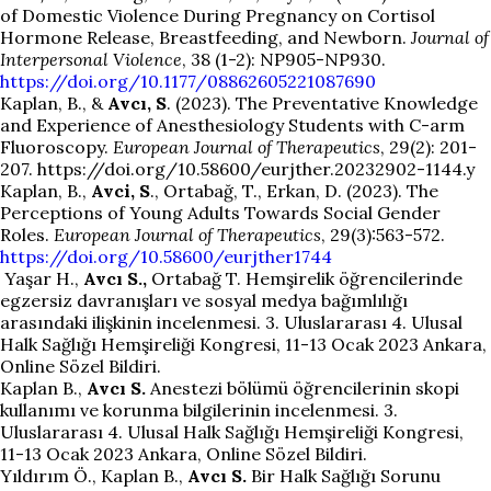
of Domestic Violence During Pregnancy on Cortisol
Hormone Release, Breastfeeding, and Newborn.
Journal of
Interpersonal Violence
, 38 (1-2): NP905-NP930.
https://doi.org/10.1177/08862605221087690
Kaplan, B., &
Avcı, S
. (2023). The Preventative Knowledge
and Experience of Anesthesiology Students with C-arm
Fluoroscopy.
European Journal of Therapeutics
, 29(2): 201-
207.
https://doi.org/10.58600/eurjther.20232902-1144.y
Kaplan, B.,
Avci, S
., Ortabağ, T., Erkan, D. (2023). The
Perceptions of Young Adults Towards Social Gender
Roles.
European Journal of Therapeutics
, 29(3):563-572.
https://doi.org/10.58600/eurjther1744
Yaşar H.,
Avcı S.,
Ortabağ T. Hemşirelik öğrencilerinde
egzersiz davranışları ve sosyal medya bağımlılığı
arasındaki ilişkinin incelenmesi. 3. Uluslararası 4. Ulusal
Halk Sağlığı Hemşireliği Kongresi, 11-13 Ocak 2023 Ankara,
Online Sözel Bildiri.
Kaplan B.,
Avcı S.
Anestezi bölümü öğrencilerinin skopi
kullanımı ve korunma bilgilerinin incelenmesi. 3.
Uluslararası 4. Ulusal Halk Sağlığı Hemşireliği Kongresi,
11-13 Ocak 2023 Ankara, Online Sözel Bildiri.
Yıldırım Ö., Kaplan B.,
Avcı S.
Bir Halk Sağlığı Sorunu