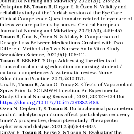
Journal of Nursing and Midwifery. 2021;12(1), 215-224.
Özkaptan BB,
Tosun B,
Dirgar E, & Özen N. Validity and
reliability study of the Turkish version of the Eye Care
Clinical Competence Questionnaire related to eye care of
intensive care patients by nurses. Central European
Journal of Nursing and Midwifery, 2021;12(3), 449-457.
Tosun B,
Ünal N, Özen N, & Atalay F. Comparison of
Dosage Loss Between Medications Crushed with Two
Different Methods by Two Nurses: An In Vitro Study.
Bezmiâlem Science, 2021;9(1): 106-111.
Tosun B
, BENEFITS Grp. Addressing the effects of
transcultural nursing education on nursing students’
cultural competence: A systematic review. Nurse
Education in Practice. 2021;55:103171.
Unal N,
Tosun B
, Aslan O, Tunay S. Effects of Vapocoolant
Spray Prior to SC LMWH Injection: An Experimental
Study. Clinical Nursing Research, 2021; 30: 127-134 Doi:
https://doi.org/10.1177/1054773818825486
.
Ozen N, Cepken T, &
Tosun B
. Do biochemical parameters
and intradialytic symptoms affect post‐dialysis recovery
time? A prospective, descriptive study. Therapeutic
apheresis and dialysis. 2021;25(6):899-907.
Dirgar E,
Tosun B
, Berşe S, & Tosun N. Evaluating the